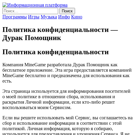
Skip
to
Найти:
the
Программы
Игры
Музыка
Инфо
Кино
content
Политика конфиденциальности —
Дурак Помощник
Политика конфиденциальности
Компания MineGame разработала Дурак Помощник как
бесплатное приложение. Эта игра предоставляется компанией
MineGame бесплатно и предназначена для использования как
есть.
Эта страница используется для информирования посетителей
о моей политике в отношении сбора, использования и
раскрытия Личной информации, если кто-либо решит
воспользоваться моим Сервисом.
Если вы решите использовать мой Сервис, вы соглашаетесь на
сбор и использование информации в соответствии с этой
политикой. Личная информация, которую я собираю,
используется для предоставления и улучшения Сервиса. Я не