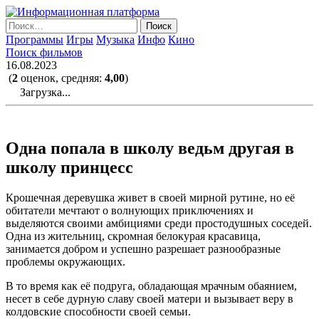
Skip
to
Найти:
the
Программы
Игры
Музыка
Инфо
Кино
content
Поиск фильмов
16.08.2023
(
2
оценок, средняя:
4,00
)
Загрузка...
Одна попала в школу ведьм другая в
школу принцесс
Крошечная деревушка живет в своей мирной рутине, но её
обитатели мечтают о волнующих приключениях и
выделяются своими амбициями среди простодушных соседей.
Одна из жительниц, скромная белокурая красавица,
занимается добром и успешно разрешает разнообразные
проблемы окружающих.
В то время как её подруга, обладающая мрачным обаянием,
несет в себе дурную славу своей матери и вызывает веру в
колдовские способности своей семьи.