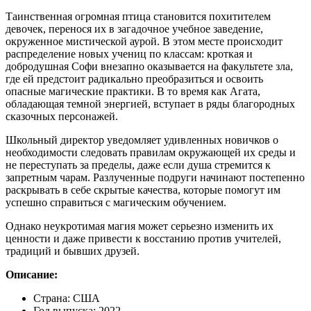
Таинственная огромная птица становится похитителем
девочек, перенося их в загадочное учебное заведение,
окруженное мистической аурой. В этом месте происходит
распределение новых учениц по классам: кроткая и
добродушная Софи внезапно оказывается на факультете зла,
где ей предстоит радикально преобразиться и освоить
опасные магические практики. В то время как Агата,
обладающая темной энергией, вступает в ряды благородных
сказочных персонажей.
Школьный директор уведомляет удивленных новичков о
необходимости следовать правилам окружающей их среды и
не переступать за пределы, даже если душа стремится к
запретным чарам. Разлученные подруги начинают постепенно
раскрывать в себе скрытые качества, которые помогут им
успешно справиться с магическим обучением.
Однако неукротимая магия может серьезно изменить их
ценности и даже привести к восстанию против учителей,
традиций и бывших друзей.
Описание:
Страна: США
Год выпуска: 2022