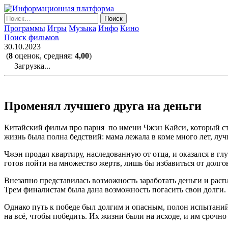
Skip
to
Найти:
the
Программы
Игры
Музыка
Инфо
Кино
content
Поиск фильмов
30.10.2023
(
8
оценок, средняя:
4,00
)
Загрузка...
Променял лучшего друга на деньги
Китайский фильм про парня по имени Чжэн Кайси, который сто
жизнь была полна бедствий: мама лежала в коме много лет, луч
Чжэн продал квартиру, наследованную от отца, и оказался в г
готов пойти на множество жертв, лишь бы избавиться от долго
Внезапно представилась возможность заработать деньги и расп
Трем финалистам была дана возможность погасить свои долги.
Однако путь к победе был долгим и опасным, полон испытани
на всё, чтобы победить. Их жизни были на исходе, и им срочн