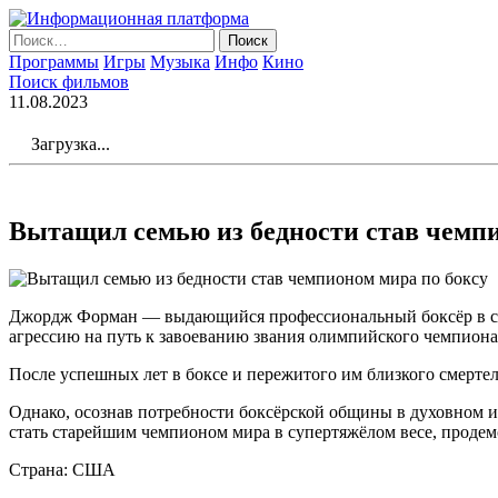
Skip
to
Найти:
the
Программы
Игры
Музыка
Инфо
Кино
content
Поиск фильмов
11.08.2023
Загрузка...
Вытащил семью из бедности став чемпи
Джордж Форман — выдающийся профессиональный боксёр в суп
агрессию на путь к завоеванию звания олимпийского чемпиона
После успешных лет в боксе и пережитого им близкого смерте
Однако, осознав потребности боксёрской общины в духовном и 
стать старейшим чемпионом мира в супертяжёлом весе, продемо
Страна: США