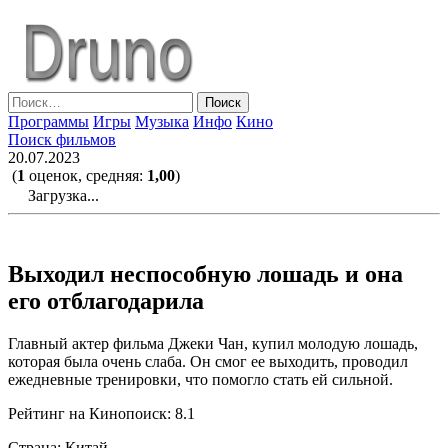
Skip
to
the
content
Найти:
Программы
Игры
Музыка
Инфо
Кино
Поиск фильмов
20.07.2023
(
1
оценок, средняя:
1,00
)
Загрузка...
Выходил неспособную лошадь и она
его отблагодарила
Главный актер фильма Джеки Чан, купил молодую лошадь,
которая была очень слаба. Он смог ее выходить, проводил
ежедневные тренировки, что помогло стать ей сильной.
Рейтинг на Кинопоиск: 8.1
Страна: Китай