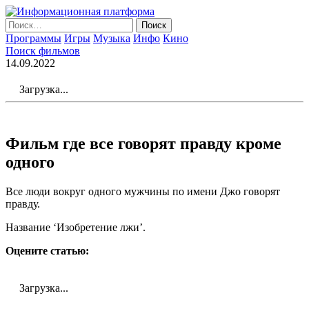
Skip
to
Найти:
the
Программы
Игры
Музыка
Инфо
Кино
content
Поиск фильмов
14.09.2022
Загрузка...
Фильм где все говорят правду кроме
одного
Все люди вокруг одного мужчины по имени
Джо
говорят
правду.
Название ‘Изобретение лжи’.
Оцените статью:
Загрузка...